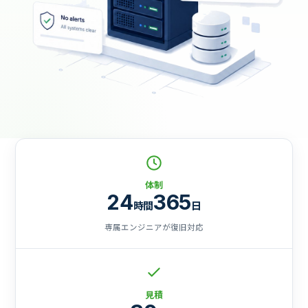
体制
24
365
時間
日
専属エンジニアが復旧対応
見積